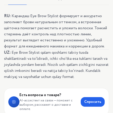
RU:
Карандаш Eye Brow Stylist формирует и аккуратно
заполняет брови натуральным оттенком, а встроенная
щёточка помогает расчистить и уложить волоски. Тонкий
стержень даёт контроль над плотностью линии,
результат выглядит естественно и ухоженно. Удобный
формат для ежедневного макияжа и коррекции в дороге.
UZ:
Eye Brow Stylist qalam qoshlarni tabiiy tusda
shakllantiradi va to‘ldiradi, ichki cho‘tka esa tuklarni tarash va
joylashda yordam beradi. Nozik uch qatlam zichligini nazorat
qilish imkonini beradi va natija tabiiy ko‘rinadi. Kundalik
makiyaj va sayohatlar uchun qulay format.
Есть вопросы о товаре?
AI-ассистент на связи — поможет с
Спросить
выбором, расскажет о доставке и
оплате.