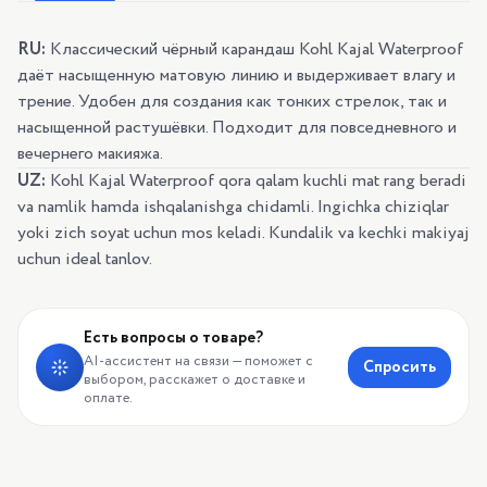
RU:
Классический чёрный карандаш Kohl Kajal Waterproof
даёт насыщенную матовую линию и выдерживает влагу и
трение. Удобен для создания как тонких стрелок, так и
насыщенной растушёвки. Подходит для повседневного и
вечернего макияжа.
UZ:
Kohl Kajal Waterproof qora qalam kuchli mat rang beradi
va namlik hamda ishqalanishga chidamli. Ingichka chiziqlar
yoki zich soyat uchun mos keladi. Kundalik va kechki makiyaj
uchun ideal tanlov.
Есть вопросы о товаре?
AI-ассистент на связи — поможет с
Спросить
выбором, расскажет о доставке и
оплате.