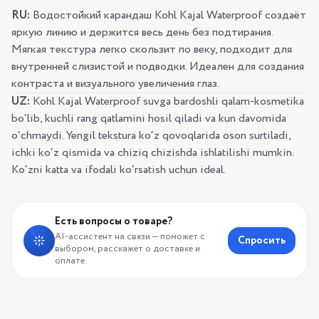
RU:
Водостойкий карандаш Kohl Kajal Waterproof создаёт
яркую линию и держится весь день без подтирания.
Мягкая текстура легко скользит по веку, подходит для
внутренней слизистой и подводки. Идеален для создания
контраста и визуального увеличения глаз.
UZ:
Kohl Kajal Waterproof suvga bardoshli qalam-kosmetika
bo‘lib, kuchli rang qatlamini hosil qiladi va kun davomida
o‘chmaydi. Yengil tekstura ko‘z qovoqlarida oson surtiladi,
ichki ko‘z qismida va chiziq chizishda ishlatilishi mumkin.
Ko‘zni katta va ifodali ko‘rsatish uchun ideal.
Есть вопросы о товаре?
AI-ассистент на связи — поможет с
Спросить
выбором, расскажет о доставке и
оплате.