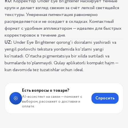
RU:
Корректор Under Eye Brightener маскирует тёмные
круги и делает взгляд свежим за счёт легкой светящейся
текстуры. Умеренная пигментация равномерно
распределяется и не оседает в складках. Компактный
формат с удобным аппликатором — идеален для быстрых
корректировок в течение дня.
UZ:
Under Eye Brightener qorong‘i doiralarni yashiradi va
yengil porlovchi tekstura yordamida ko‘zlarni yangi
ko‘rsatadi. O‘rtacha pigmentatsiya bir xilda surtiladi va
burmalarda to‘planmaydi. Qulay aplikatorli kompakt hajm —
kun davomida tez tuzatishlar uchun ideal.
Есть вопросы о товаре?
AI-ассистент на связи — поможет с
Спросить
выбором, расскажет о доставке и
оплате.