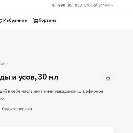
Русский
+998 95 033 04 55
Избранное
Корзина
нда
ы и усов, 30 мл
ий в себе масла инка-инчи, макадамии, ши, эфирное
ло.
— будьте первым