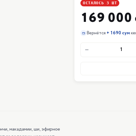
ОСТАЛОСЬ
3
ШТ
169 000 
Вернётся
+
1690 сум
ке
1
нчи, макадамии, ши, эфирное