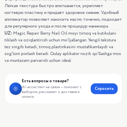
Лёгкая текстура быстро впитывается, укрепляет
ногтевую пластину и придаёт здоровое сияние. Удобный
аппликатор позволяет наносить масло точечно, подходит
для регулярного ухода и после процедур маникюра.
UZ:
Magic Repair Berry Nail Oil moyi tirnoq va kutikulani
tiklash va oziqlantirish uchun mo‘ljallangan. Yengil tekstura
tez singib ketadi, tirnoq plastinkasini mustahkamlaydi va
sog‘lom porlash beradi. Qulay aplikator nozik qo‘llashga mos
va muntazam parvarish uchun ideal.
Есть вопросы о товаре?
AI-ассистент на связи — поможет с
Спросить
выбором, расскажет о доставке и
оплате.