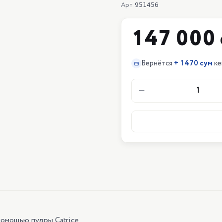
Арт.
951456
147 000 
Вернётся
+
1470 сум
к
1
помощью пудры Catrice