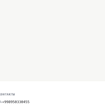
КОНТАКТЫ
+998950330455