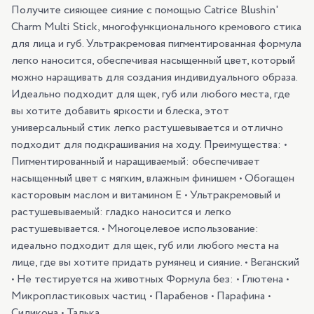
Получите сияющее сияние с помощью Catrice Blushin'
Charm Multi Stick, многофункционального кремового стика
для лица и губ. Ультракремовая пигментированная формула
легко наносится, обеспечивая насыщенный цвет, который
можно наращивать для создания индивидуального образа.
Идеально подходит для щек, губ или любого места, где
вы хотите добавить яркости и блеска, этот
универсальный стик легко растушевывается и отлично
подходит для подкрашивания на ходу. Преимущества: •
Пигментированный и наращиваемый: обеспечивает
насыщенный цвет с мягким, влажным финишем • Обогащен
касторовым маслом и витамином E • Ультракремовый и
растушевываемый: гладко наносится и легко
растушевывается. • Многоцелевое использование:
идеально подходит для щек, губ или любого места на
лице, где вы хотите придать румянец и сияние. • Веганский
• Не тестируется на животных Формула без: • Глютена •
Микропластиковых частиц • Парабенов • Парафина •
Силикона • Талька