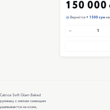
150 000 
Вернётся
+
1500 сум
ке
1
Catrice Soft Glam Baked
 румянец с мягким сияющим
тушевывается на коже,