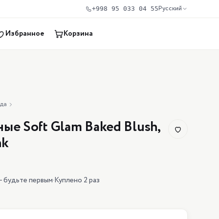
Русский
+998 95 033 04 55
Избранное
Корзина
нда
ые Soft Glam Baked Blush,
nk
— будьте первым
·
Куплено 2 раз