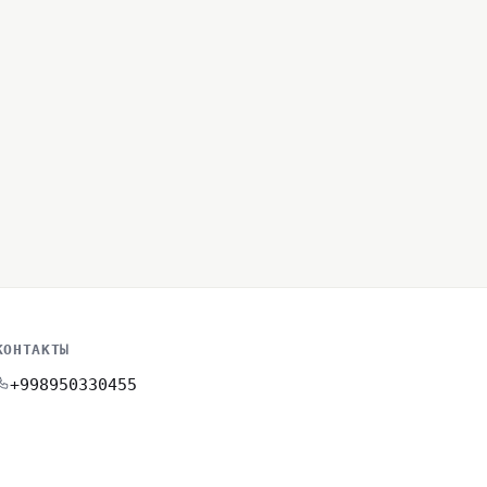
КОНТАКТЫ
+998950330455