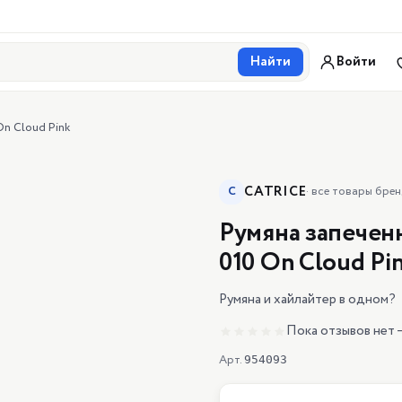
Найти
Войти
On Cloud Pink
CATRICE
C
·
все товары бре
Румяна запеченн
010 On Cloud Pi
Румяна и хайлайтер в одном?
Пока отзывов нет 
Арт.
954093