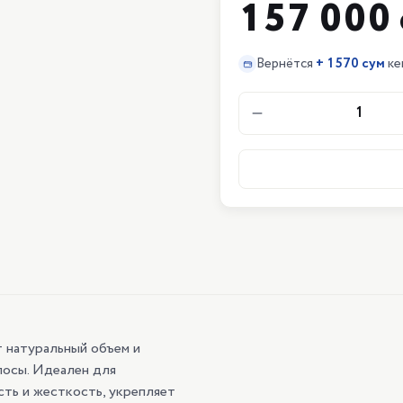
157 000 
Вернётся
+
1570 сум
ке
1
т натуральный объем и
олосы. Идеален для
ть и жесткость, укрепляет