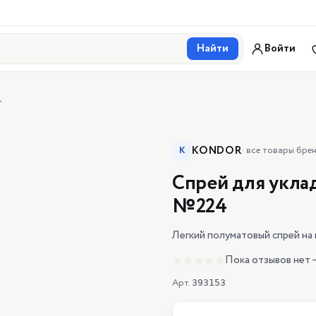
Найти
Войти
4
KONDOR
K
·
все товары бре
Спрей для укла
№224
Легкий полуматовый спрей на
Пока отзывов нет 
Арт.
393153