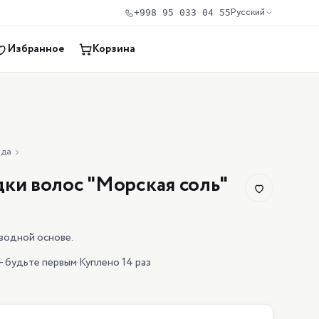
Русский
+998 95 033 04 55
Избранное
Корзина
нда
дки волос "Морская соль"
 водной основе.
— будьте первым
·
Куплено 14 раз