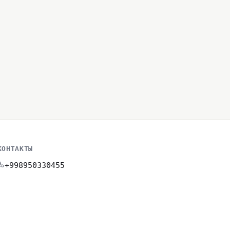
КОНТАКТЫ
+998950330455