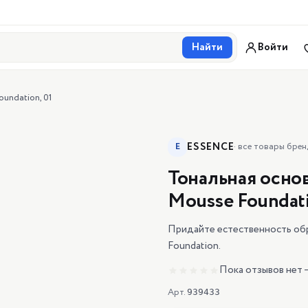
Найти
Войти
oundation, 01
ESSENCE
E
·
все товары брен
Тональная основ
Mousse Foundati
Придайте естественность обр
Foundation.
Пока отзывов нет 
Арт.
939433