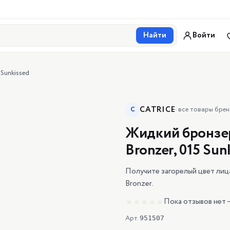
Найти
Войти
 Sunkissed
CATRICE
C
·
все товары бре
Жидкий бронзер
Bronzer, 015 Sun
Получите загорелый цвет лица
Bronzer.
Пока отзывов нет 
Арт.
951507