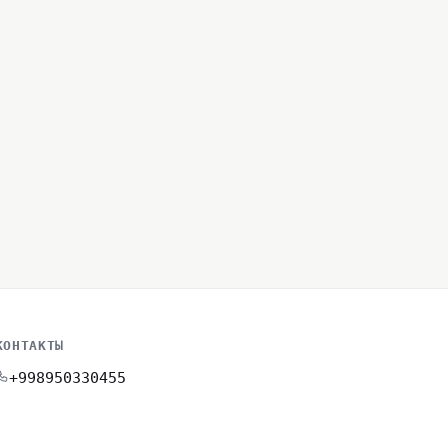
КОНТАКТЫ
+998950330455