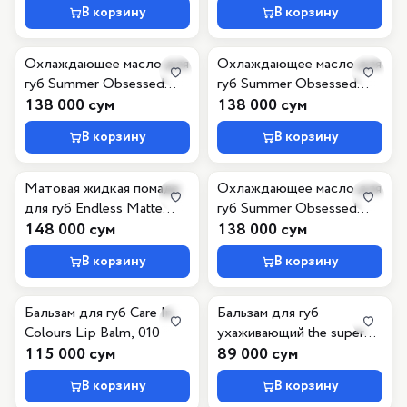
В корзину
В корзину
Охлаждающее масло для
Охлаждающее масло для
губ Summer Obsessed
губ Summer Obsessed
Cooling Lip Oil, C02
138 000 сум
Cooling Lip Oil, C01
138 000 сум
В корзину
В корзину
Матовая жидкая помада
Охлаждающее масло для
для губ Endless Matte
губ Summer Obsessed
Liquid Lipstick, 060
148 000 сум
Cooling Lip Oil, C03
138 000 сум
В корзину
В корзину
Бальзам для губ Care In
Бальзам для губ
Colours Lip Balm, 010
ухаживающий the super
115 000 сум
peptide glossy lip
89 000 сум
treatment
В корзину
В корзину