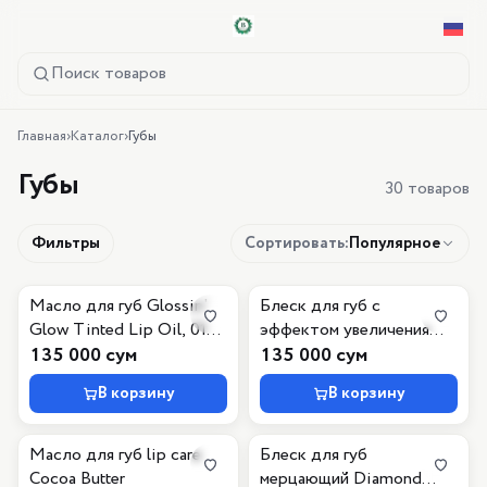
Поиск товаров
Главная
›
Каталог
›
Губы
Губы
30 товаров
Фильтры
Сортировать
:
Популярное
Масло для губ Glossin'
Блеск для губ с
Glow Tinted Lip Oil, 010
эффектом увеличения
Keep It Juicy, 4 мл
135 000 сум
объёма Max It Up Lip
135 000 сум
Booster Extreme, 060
В корзину
В корзину
Good Girl Gone Bad, 4 мл
Масло для губ lip care
Блеск для губ
Cocoa Butter
мерцающий Diamond