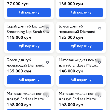
77 000 сум
Glaze Lip Gloss, 040
135 000 сум
Diamonds Made Me Do
В корзину
В корзину
It, 3 мл
Скраб для губ Lip Lovin'
Блеск для губ
Smoothing Lip Scrub 010
мерцающий Diamond
118 000 сум
Glaze Lip Gloss, 010
135 000 сум
Bubbles 'N' Troubles, 3 мл
В корзину
В корзину
Блеск для губ
Матовая жидкая помада
мерцающий Diamond
для губ Endless Matte
Glaze Lip Gloss, 020
135 000 сум
Liquid Lipstick, 090
148 000 сум
Poppin' Glitters, 3 мл
В корзину
В корзину
Матовая жидкая помада
Матовая жидкая помада
для губ Endless Matte
для губ Endless Matte
Liquid Lipstick, 100
148 000 сум
Liquid Lipstick, 030
148 000 сум