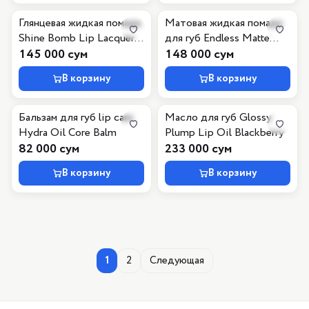
Глянцевая жидкая помада
Матовая жидкая помада
Shine Bomb Lip Lacquer,
для губ Endless Matte
060 Pinky Promise
145 000 сум
Liquid Lipstick, 080
148 000 сум
В корзину
В корзину
Бальзам для губ lip care
Масло для губ Glossy
Hydra Oil Core Balm
Plump Lip Oil Blackberry
82 000 сум
233 000 сум
В корзину
В корзину
1
2
Следующая