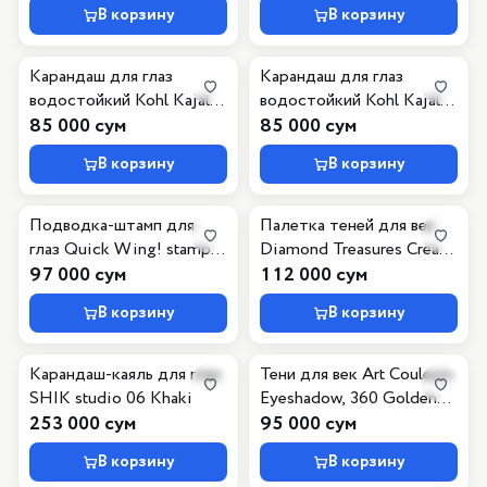
В корзину
В корзину
Карандаш для глаз
Карандаш для глаз
водостойкий Kohl Kajal
водостойкий Kohl Kajal
Waterproof, 020 белый
85 000 сум
Waterproof, 040
85 000 сум
коричневый
В корзину
В корзину
Подводка-штамп для
Палетка теней для век
глаз Quick Wing! stamp
Diamond Treasures Cream
eyeliner
97 000 сум
to Powder Eyeshadow, 010
112 000 сум
Hazel Spark
В корзину
В корзину
Карандаш-каяль для глаз
Тени для век Art Couleurs
SHIK studio 06 Khaki
Eyeshadow, 360 Golden
253 000 сум
Leaf
95 000 сум
В корзину
В корзину