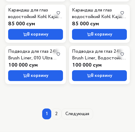
Карандаш для глаз
Карандаш для глаз
водостойкий Kohl Kajal
водостойкий Kohl Kajal
Waterproof, 010 черный
85 000 сум
Waterproof, 100 Burgundy
85 000 сум
Babe
В корзину
В корзину
Подводка для глаз 24h
Подводка для глаз 24h
Brush Liner, 010 Ultra
Brush Liner, Водостойкая
Black
100 000 сум
010 Ultra Black
100 000 сум
Waterproof
В корзину
В корзину
1
2
Следующая