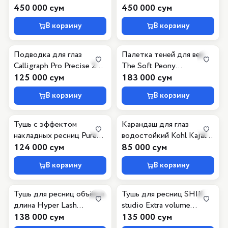
450 000 сум
450 000 сум
В корзину
В корзину
Подводка для глаз
Палетка теней для век
Calligraph Pro Precise 24h
The Soft Peony
Matt Liner Waterproof,
125 000 сум
Eyeshadow Palette
183 000 сум
010 черная матовая
В корзину
В корзину
Тушь с эффектом
Карандаш для глаз
накладных ресниц Pure
водостойкий Kohl Kajal
False Lash Mascara
124 000 сум
Waterproof, 080 хаки
85 000 сум
В корзину
В корзину
Тушь для ресниц объём и
Тушь для ресниц SHIK
длина Hyper Lash
studio Extra volume
Mascara, 010 Electric
138 000 сум
eyelash mascara чёрная
135 000 сум
Black