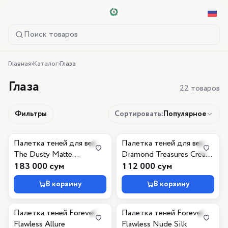
Поиск товаров
Главная
›
Каталог
›
Глаза
Глаза
22 товаров
Фильтры
Сортировать
:
Популярное
Палетка теней для век
Палетка теней для век
The Dusty Matte
Diamond Treasures Cream
Eyeshadow Palette, 9 г
183 000 сум
to Powder Eyeshadow, 030
112 000 сум
Smokey Diamond
В корзину
В корзину
Палетка теней Forever
Палетка теней Forever
Flawless Allure
Flawless Nude Silk